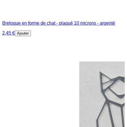
Breloque en forme de chat - plaqué 10 microns - argenté
2,45 €
Ajouter