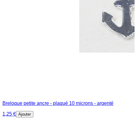
Breloque petite ancre - plaqué 10 microns - argenté
1,25 €
Ajouter