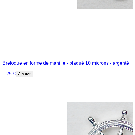
Breloque en forme de manille - plaqué 10 microns - argenté
1,25 €
Ajouter