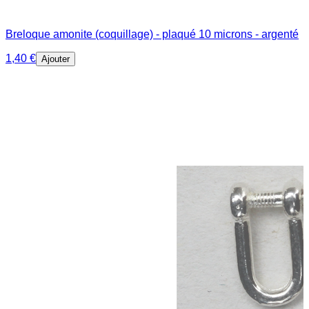
Breloque amonite (coquillage) - plaqué 10 microns - argenté
1,40 €
Ajouter