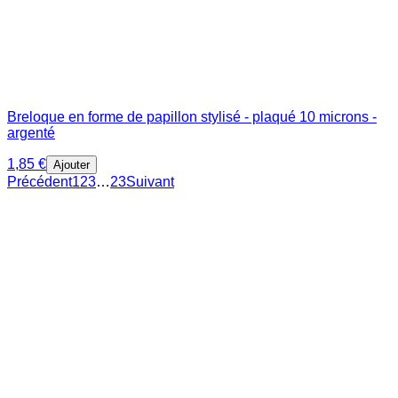
Breloque en forme de papillon stylisé - plaqué 10 microns -
argenté
1,85 €
Ajouter
Précédent
1
2
3
…
23
Suivant