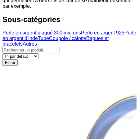
qui permettent à deux fils de cuir de se maintenir ensemble
par exemple.
Sous-catégories
Perle en argent plaqué 300 microns
Perle en argent 925
Perle
en argent d'Inde
Tube
Coupole / calotte
Bagues et
bracelets
Autres
Filtrer