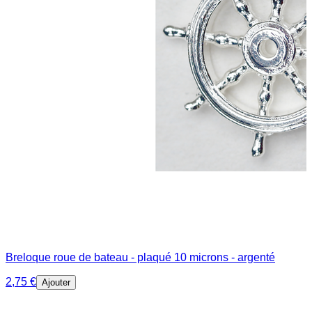
Breloque roue de bateau - plaqué 10 microns - argenté
2,75 €
Ajouter