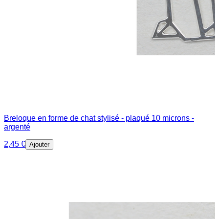
Breloque en forme de chat stylisé - plaqué 10 microns -
argenté
2,45 €
Ajouter