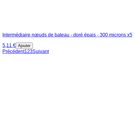
Intermédiaire nœuds de bateau - doré épais - 300 microns x5
5,11 €
Ajouter
Précédent
1
2
3
Suivant