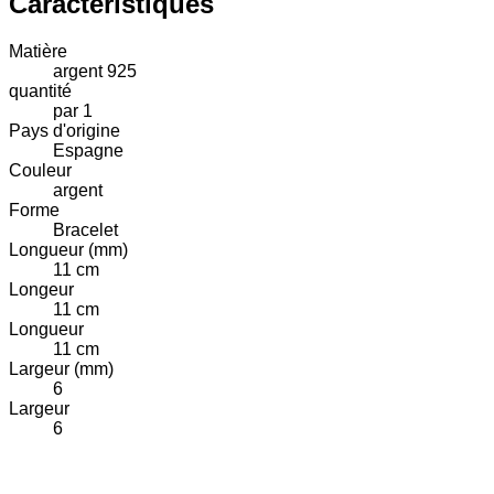
Caractéristiques
Matière
argent 925
quantité
par 1
Pays d'origine
Espagne
Couleur
argent
Forme
Bracelet
Longueur (mm)
11 cm
Longeur
11 cm
Longueur
11 cm
Largeur (mm)
6
Largeur
6