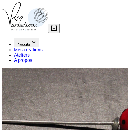
Produits
Mes créations
Ateliers
A propos