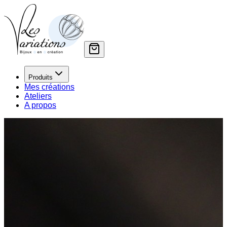
Produits
Mes créations
Ateliers
A propos