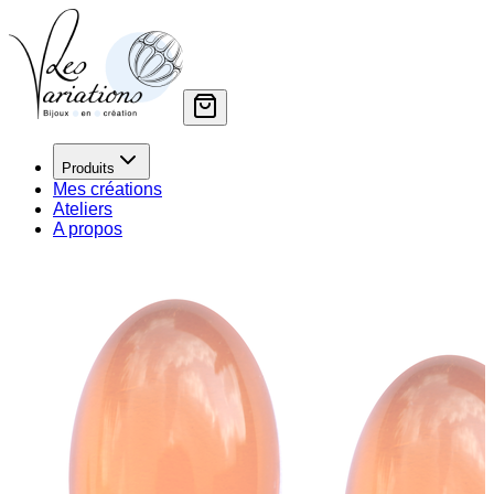
Produits
Mes créations
Ateliers
A propos