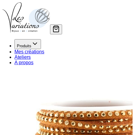
Produits
Mes créations
Ateliers
A propos