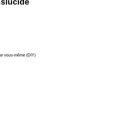
nslucide
) par vous-même (DIY)