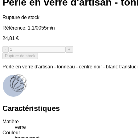
Perle en verre d'artisan - to
Rupture de stock
Référence:
1.1/0055m/n
24,81 €
-
+
Rupture de stock
Perle en verre d'artisan - tonneau - centre noir - blanc translu
Caractéristiques
Matière
verre
Couleur