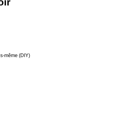
oir
vous-même (DIY)