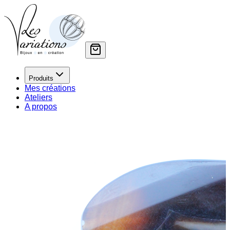
Produits
Mes créations
Ateliers
A propos