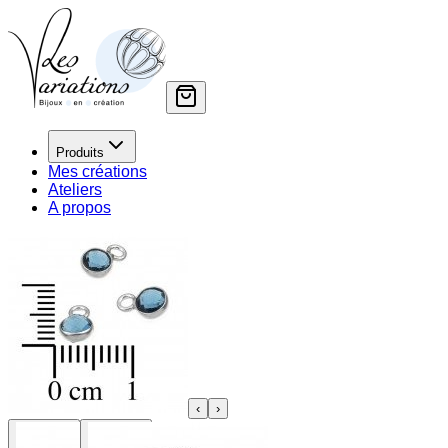
Produits
Mes créations
Ateliers
A propos
‹
›