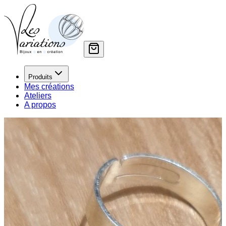
Produits
Mes créations
Ateliers
A propos