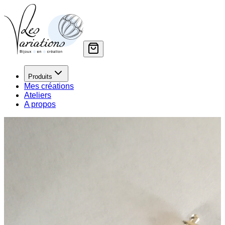
Produits
Mes créations
Ateliers
A propos