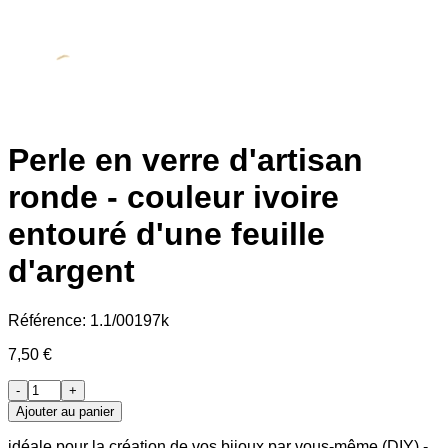
Perle en verre d'artisan
ronde - couleur ivoire
entouré d'une feuille
d'argent
Référence:
1.1/00197k
7,50 €
-
+
Ajouter au panier
idéale pour la création de vos bijoux par vous-même (DIY) -